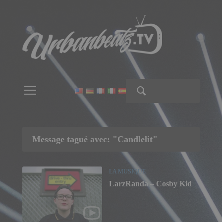
Message tagué avec: "
Candlelit
"
LA MUSIQUE
LarzRanda
–
Cosby Kid