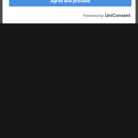
publicado por
urbanbeatz
“
Brick
”
von Maniac